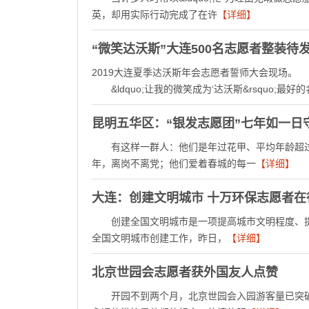
英，却用实际行动完成了在许
【详细】
“微笑达沃斯”大连500名志愿者整装待
2019大连夏季达沃斯年会志愿者誓师大会现场。
&ldquo;让我的微笑成为‘达沃斯&rsquo;最
昆明五华区：“银发志愿团”七年如一日
有这样一群人：他们是年过花甲、平均年龄超过70岁
年，离岗不离党；他们爱着春城的每一
【详细】
大连：创建文明城市 十万环保志愿者在
创建全国文明城市是一项提高城市文明程度、提
全国文明城市创建工作，昨日，
【详细】
北京世园会志愿者获外国友人点赞
开园不到两个月，北京世园会入园游客量已突破2