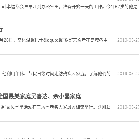
孝勉都会早早赶到办公室里，准备开始一天的工作。今年67岁的他是
行
26日，交运温馨巴士&ldquo;馨飞扬”志愿者在岛城各主
2019-05-2
他利用午休、节假日等时间走访残疾人家庭，了解他们的
2019-05-2
全国最美家庭吴喜达、余小晶家庭
莉姐姐”家风学堂活动在三坊七巷名人家风家训馆举行。刚刚获
2019-05-2