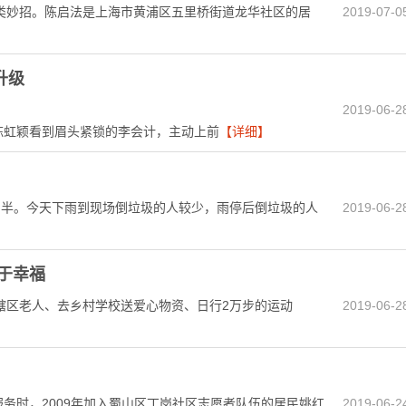
类妙招。陈启法是上海市黄浦区五里桥街道龙华社区的居
2019-07-0
升级
2019-06-2
者陈虹颖看到眉头紧锁的李会计，主动上前
【详细】
圾1桶半。今天下雨到现场倒垃圾的人较少，雨停后倒垃圾的人
2019-06-2
于幸福
辖区老人、去乡村学校送爱心物资、日行2万步的运动
2019-06-2
服务时，2009年加入蜀山区丁岗社区志愿者队伍的居民姚红
2019-06-2