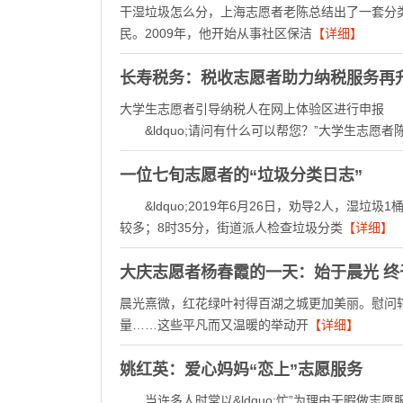
干湿垃圾怎么分，上海志愿者老陈总结出了一套分
民。2009年，他开始从事社区保洁
【详细】
长寿税务：税收志愿者助力纳税服务再
大学生志愿者引导纳税人在网上体验区进行申报
&ldquo;请问有什么可以帮您？”大学生志愿
一位七旬志愿者的“垃圾分类日志”
&ldquo;2019年6月26日，劝导2人，湿垃
较多；8时35分，街道派人检查垃圾分类
【详细】
大庆志愿者杨春霞的一天：始于晨光 终
晨光熹微，红花绿叶衬得百湖之城更加美丽。慰问
量……这些平凡而又温暖的举动开
【详细】
姚红英：爱心妈妈“恋上”志愿服务
当许多人时常以&ldquo;忙”为理由无暇做志愿