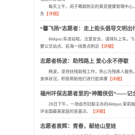
每天上午，闵子骞路附近的奥亚健康管理中心，韩
东
【详细】
“馨飞扬”志愿者：走上街头倡导文明出
&ldquo;车进站啦，注意安全，请排队上车。”5月
要公交站点、前海一线景点附近
【详细】
志愿者杨波：助残路上 爱心永不停歇
杨波，坚持扶残助残工作，热心为残疾人服务。
身体状况，积极帮助他们进行肌体康
【详细】
福州环保志愿者里的“神雕侠侣”——记
26日下午，一场由市妇联主办的&ldquo;茉
评全国最美家庭的吴喜达、
【详细】
志愿者袁辉：青春，献给山里娃