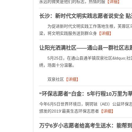
永远的微笑是他们的标志，热情的服
【详细】
长沙：新时代文明实践志愿者说安全 贴
为促进新时代文明实践工作落地生根，芙蓉区马
梁，将文明实践服务送到群众身
【详细】
让阳光洒满社区——通山县一群社区志
5月25日，在通山县通羊镇双泉社区&ldquo;
绣，场面十分温馨。
双泉社区
【详细】
“环保志愿者”白金：5年行程10万里为草
今年6月5日世界环境日，锕锷铱（AEI）公益环
颁发的2019‘最美生态环保志愿者
【详细】
万宁6岁小志愿者给高考生送水：能帮