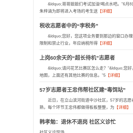
&ldquo;哥哥姐姐们考试加油!喝点水吧。”6
朱梓涵为即将进入考场的考生送
【详细】
税收志愿者中的“李税务”
&ldquo;您好，您这项业务要到那边的窗口办理。
限制和禁止行业，年应纳税所得
【详细】
上岗60余天的“超长待机”志愿者
&ldquo;请问花艺比赛区怎么走？”&ldquo
地图，上面还有其他比赛的信息。”5
【详细】
57岁志愿者王忠伟帮社区建“毒饵站”
近日，在立山滨河街道中沙社区，57岁的志愿
熟，每个环节王忠伟都做得板板整整，为
【详细】
韩孝勉：退休不退岗 社区义诊忙
社区义诊现场