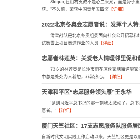
&ldquo;在山村支教不是心血来潮，而是骨子
获。”不久前，荣获中国青年五四奖
【详细】
2022北京冬奥会志愿者说：发挥个人特
滑雪战队是北京冬奥组委面向社会公开招募和培
试赛雪上项目赛道作业的人员
【详细】
志愿者林莲英：关爱老人情暖邻里促和
73岁的林莲英是长沙市雨花区侯家塘街道廖家湾
中总是处处为人着想，非常热心。
【详细】
天津和平区“志愿服务领头雁”王永华
‘见到习近平总书记的那一刻我太激动了，总书
愿者。”
【详细】
厦门天竺社区：17支志愿服务队服务居
自新时代文明实践工作启动以来，天竺社区更是以