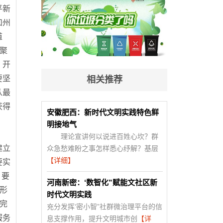
平新
和州
道
聚
，开
要坚
相关推荐
从最
获得
安徽肥西：新时代文明实践特色鲜
明接地气
理论宣讲何以说进百姓心坎？群
建立
众急愁难盼之事怎样悉心纾解？基层
【详细】
要实
。要
河南新密：‘数智化”赋能文社区新
形
时代文明实践
完
充分发挥‘密小智”社群微治理平台的信
服务
息支撑作用，提升文明城市创
【详