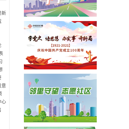
是新
载
论
表
习
想
要
设意
项
中心
出