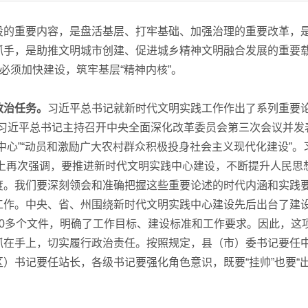
的重要内容，是盘活基层、打牢基础、加强治理的重要改革，
抓手，是助推文明城市创建、促进城乡精神文明融合发展的重要
必须加快建设，筑牢基层“精神内核”。
政治任务。
习近平总书记就新时代文明实践工作作出了系列重要
日，习近平总书记主持召开中央全面深化改革委员会第三次会议并发
中心”“动员和激励广大农村群众积极投身社会主义现代化建设”。
议上再次强调，要推进新时代文明实践中心建设，不断提升人民思
度。我们要深刻领会和准确把握这些重要论述的时代内涵和实践
工作。中央、省、州围绕新时代文明实践中心建设先后出台了建
0多个文件，明确了工作目标、建设标准和工作要求。因此，这
抓在手上，切实履行政治责任。按照规定，县（市）委书记要任
）书记要任站长，各级书记要强化角色意识，既要“挂帅”也要“