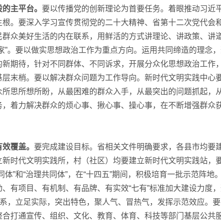
设的主平台。
要以传播党的创新理论为首要任务。着眼推动习近
生根。要深入学习宣传贯彻党的二十大精神、省第十二次党代会
民群众美好生活的内在联系，用鲜活的方式讲理论、讲政策、讲
家”。要以做实思想政治工作为重点方向。运用共同缔造的理念，
的新期待，针对不同群体、不同诉求，开展分众化思想政治工作
基层末梢。要以解决群众问题为工作导向。新时代文明实践中心
众所思所想所盼，从最困难的群众入手，从最突出的问题抓起，
务，着力解决群众的烦心事、揪心事、操心事，在不断增强群众
效覆盖。
要完成建设目标。省相关文件明确要求，各县市均要
立新时代文明实践所，村（社区）均要建立新时代文明实践站，
体”和“治理共同体”，在“十四五”期间，积极培育一批示范阵地
、有项目、有机制、有品牌、有实效“七有”标准加大建设力度，
体系，立足实际，突出特色，聚人气、冒热气，发挥示范效应。要
整合打通宣传、组织、文化、教育、体育、科技等部门基层公共