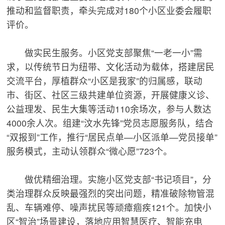
推动和监督职责，牵头完成对180个小区业委会履职
评价。
做实民生服务。小区党支部聚焦“一老一小”需
求，以传统节日为纽带、文化活动为载体，搭建居民
交流平台，厚植群众“小区是我家”的归属感，联动
市、街区、社区三级共建单位资源，开展健康义诊、
公益理发、民生大集等活动110余场次，参与人数达
4000余人次。组建“汶水先锋”党员志愿服务队，结合
“双报到”工作，推行“居民点单—小区派单—党员接单”
服务模式，主动认领群众“微心愿”723个。
做优精细治理。实施小区党支部“书记项目”，分
类治理群众反映最强烈的突出问题，精准破除物管混
乱、车辆难停、噪声扰民等顽瘴痼疾121个。加快小
区“智治”场景建设，落地应用智慧医疗、智能充电