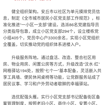
健全组织架构。安丘市以社区为单元摸排党员信
息，制定《全市城市居民小区党支部工作规范》，标
准化推进“一小区一支部”建设。选派86名党建指导员
分类指导包靠，成立小区党支部294个，设立楼栋党
小组405个，党员中心户3300余名，实现小区党组织
全覆盖，切实推动党的组织体系进楼入户。
升级服务阵地。通过盘活、改造、整合社区用
房、物业用房、闲置公房等方式，升级改造“汶水·红”
网格驿站194处，按照“七个一”基本配备，灵活嵌入共
享工具墙、便民休闲桌椅等功能，让党群服务站成了
居民议事、学习和户外劳动者歇脚的幸福驿站。
选优配强头雁。实行小区党支部书记配备街区备
案管理制度，按照老旧小区、商住小区、安置小区、