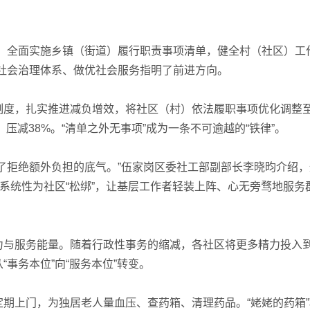
全面实施乡镇（街道）履行职责事项清单，健全村（社区）工
社会治理体系、做优社会服务指明了前进方向。
度，扎实推进减负增效，将社区（村）依法履职事项优化调整
，压减38%。“清单之外无事项”成为一条不可逾越的“铁律”。
拒绝额外负担的底气。”伍家岗区委社工部副部长李晓昀介绍，
，系统性为社区“松绑”，让基层工作者轻装上阵、心无旁骛地服务
与服务能量。随着行政性事务的缩减，各社区将更多精力投入
事务本位”向“服务本位”转变。
上门，为独居老人量血压、查药箱、清理药品。“姥姥的药箱”