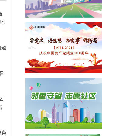
玉
地
问题
率
区
蓉
服务