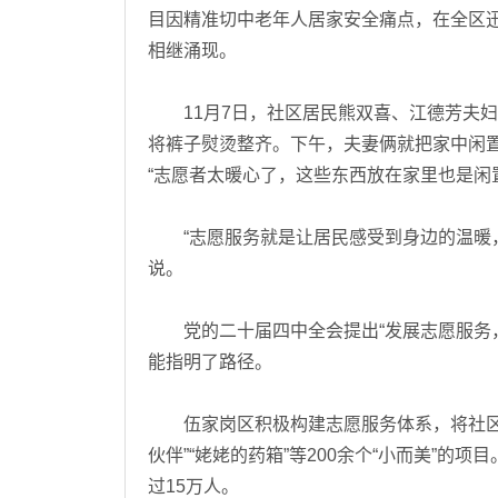
目因精准切中老年人居家安全痛点，在全区迅
相继涌现。
11月7日，社区居民熊双喜、江德芳夫妇早
将裤子熨烫整齐。下午，夫妻俩就把家中闲
“志愿者太暖心了，这些东西放在家里也是闲
“志愿服务就是让居民感受到身边的温暖，
说。
党的二十届四中全会提出“发展志愿服务，
能指明了路径。
伍家岗区积极构建志愿服务体系，将社区作
伙伴”“姥姥的药箱”等200余个“小而美”的
过15万人。