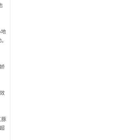
也
心地
动。
娇
效
江豚
者超