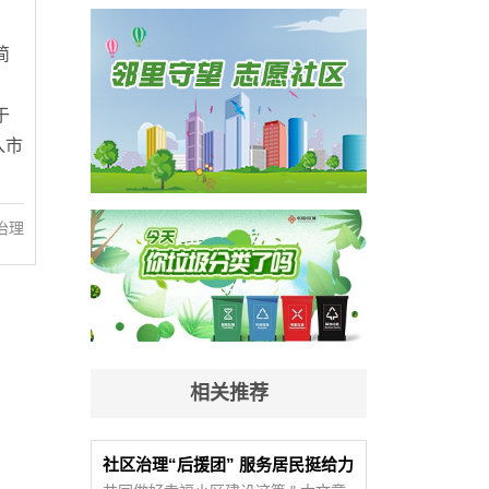
简
于
入市
治理
相关推荐
社区治理“后援团” 服务居民挺给力