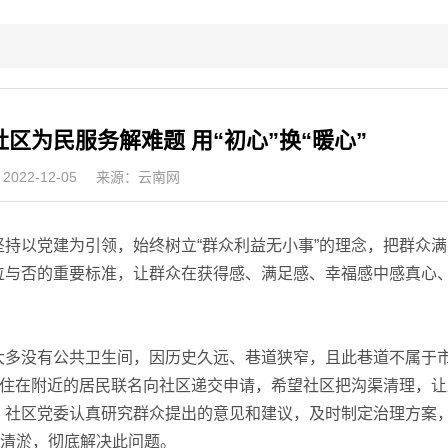
区为民服务解难题 用“初心”换“暖心”
022-12-05
来源：云南网
以党建为引领，始终树立“群众利益无小事”的理念，把群众满
位与否的重要标准，让群众在获得感、满足感、幸福感中感真心
多没有公共卫生间，因历史久远、巷道狭窄，且此巷道不属于
。住在附近的居民联名向社区递交申请，希望社区把沟渠清理，让
，社区党委认真研究群众提出的意见和建议，及时制定治理方案
行清淤，彻底解决此问题。