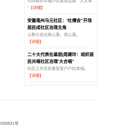
共同做好幸福小区建设这篇 " 大文章
"
【详细】
安徽亳州马元社区：‘吐槽会”开场
居民成社区治理主角
让群众说出揪心事、烦心事。
【详细】
二十大代表在基层|周建玲：组织居
民共唱社区治理‘大合唱”
社区工作关系着家家户户的幸福。
【详细】
000831号