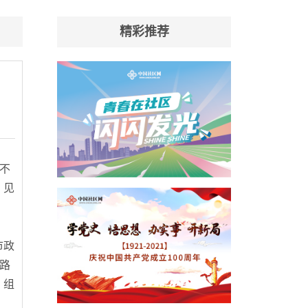
精彩推荐
不
、见
市政
路
，组