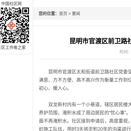
中国社区网
您的位置：
首页
>
要闻
昆明市官渡区前卫路社
社区工作者之家
时间：2
昆明市官渡区太和街道前卫路社区党委坚持
满意、方不方便、高不高兴作为衡量工作到
初心、暖人心。
双龙新村内有一个小巷道，辖区居民楼大
养护范围，淹积水成了周边居民的“忧心事”
面不再淹积水。社区接到申请后，高度重视
织施工队伍，用时3天将淤积20年的沟渠进