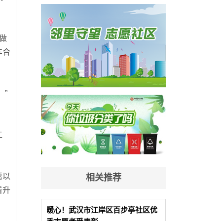
做
车合
”
工
愿以
相关推荐
看升
暖心！武汉市江岸区百步亭社区优