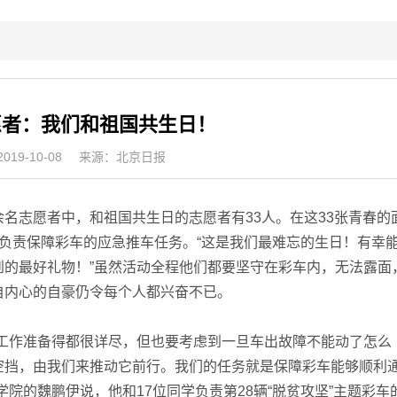
愿者：我们和祖国共生日！
19-10-08
来源：北京日报
志愿者中，和祖国共生日的志愿者有33人。在这33张青春的
负责保障彩车的应急推车任务。“这是我们最难忘的生日！有幸
到的最好礼物！”虽然活动全程他们都要坚守在彩车内，无法露面
自内心的自豪仍令每个人都兴奋不已。
作准备得都很详尽，但也要考虑到一旦车出故障不能动了怎么
空挡，由我们来推动它前行。我们的任务就是保障彩车能够顺利
院的魏鹏伊说，他和17位同学负责第28辆“脱贫攻坚”主题彩车