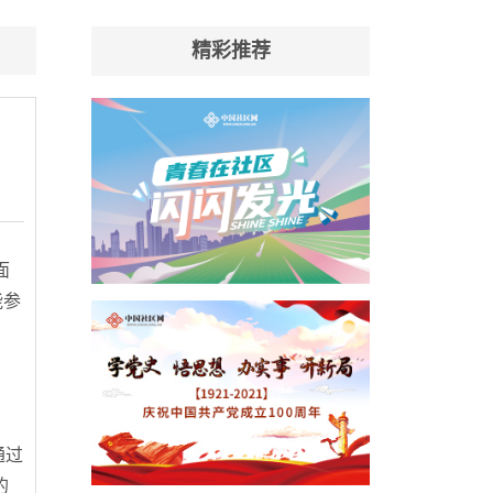
精彩推荐
面
能参
，
通过
的