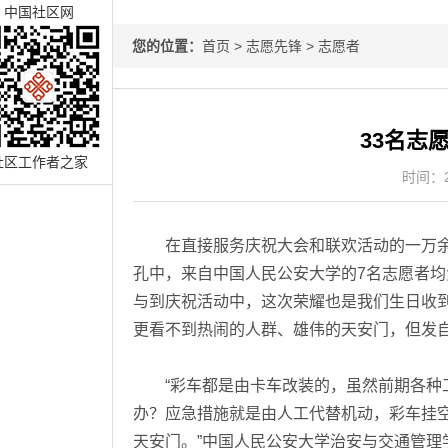
中国社区网
您的位置：
首页
>
志愿先锋
>
志愿者
33名志
社区工作者之家
时间：20
在直接服务庆祝大会和联欢活动的一万余名
孔中，来自中国人民公安大学的7名志愿者均
与到庆祝活动中，这次荣耀也是我们生日收
更看不到热闹的人群、雄伟的天安门，但发
“彩车都是由卡车改装的，虽然前期各种工
办？应急措施就是由人工代替机动，彩车挂
天安门。”中国人民公安大学治安与交通管理学