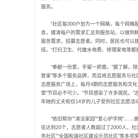
服务。
“社区每300户划为一个网格，每个网格
息，摸清每户的需求汇总到服务站，以做到
服务需求，招募志愿者。同时，居民也可以拨
班。“打扫卫生、代缴水电费、修理家电等都
“奉献一份爱，手留一把香。”据了解，除“
管家”等多个服务品牌，而且将志愿服务与社
志愿服务广场上，每月4期的志愿服务和文化
堂”节目必不可少。“节目感染了许多居民。”
年她的丈夫和仅14岁的儿子受到社区志愿活
“依旧帮你”“清洁家园”“爱心护学岗”…
伍达到20个，志愿者人数超过了2000人，
务社区”“全国和谐社区建设示范社区”等多项