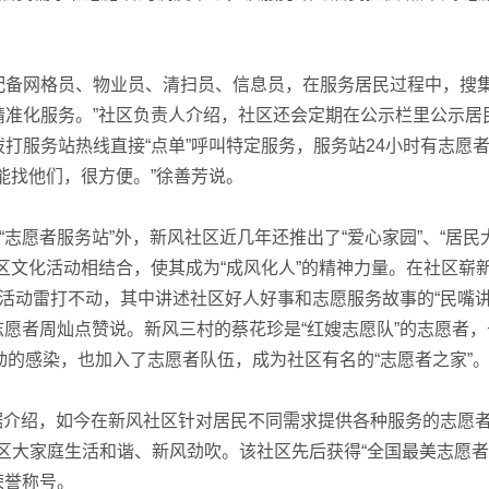
配备网格员、物业员、清扫员、信息员，在服务居民过程中，搜
精准化服务。”社区负责人介绍，社区还会定期在公示栏里公示居
打服务站热线直接“点单”呼叫特定服务，服务站24小时有志愿
能找他们，很方便。”徐善芳说。
志愿者服务站”外，新风社区近几年还推出了“爱心家园”、“居民
区文化活动相结合，使其成为“成风化人”的精神力量。在社区崭
活动雷打不动，其中讲述社区好人好事和志愿服务故事的“民嘴
志愿者周灿点赞说。新风三村的蔡花珍是“红嫂志愿队”的志愿者，
动的感染，也加入了志愿者队伍，成为社区有名的“志愿者之家”
…据介绍，如今在新风社区针对居民不同需求提供各种服务的志愿
社区大家庭生活和谐、新风劲吹。该社区先后获得“全国最美志愿
荣誉称号。