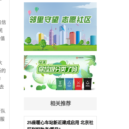
集信
民
者值
大
新的
讲
去
。
相关推荐
者队
者服
25座暖心车站新近建成启用 北京社