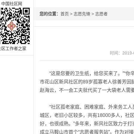
中国社区网
您的位置：
首页
>
志愿先锋
>
志愿者
社区工作者之家
时间：2019-0
“这是您要的卫生纸，给您买来了。”“你辛苦
市花山区新风社区的89岁孤寡老人徐善芳因
赵海云，不一会工夫就代买了一大袋老人需
“社区孤老家庭、困难家庭、外来务工人员
城区，老旧小区较多，共有18000多人，
好，也很成熟。”多年来，新风社区致力于打造
成立马鞍山市首个“志愿者服务站”。作为对