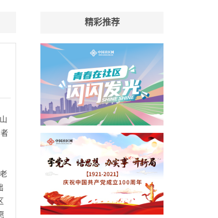
精彩推荐
鞍山
愿者
老
础
区
愿