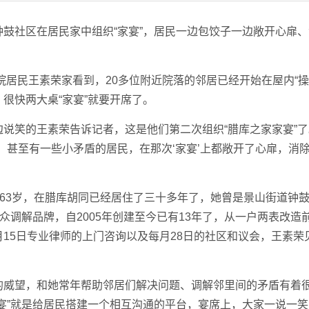
社区在居民家中组织“家宴”，居民一边包饺子一边敞开心扉、
居民王素荣家看到，20多位附近院落的邻居已经开始在屋内“操
很快两大桌“家宴”就要开席了。
笑的王素荣告诉记者，这是他们第二次组织“腊库之家家宴”了
、甚至有一些小矛盾的居民，在那次‘家宴’上都敞开了心扉，消
63岁，在腊库胡同已经居住了三十多年了，她曾是景山街道钟
众调解品牌，自2005年创建至今已有13年了，从一户两表改造
15日专业律师的上门咨询以及每月28日的社区和议会，王素荣
威望，和她常年帮助邻居们解决问题、调解邻里间的矛盾有着
宴”就是给居民搭建一个相互沟通的平台，宴席上，大家一说一笑