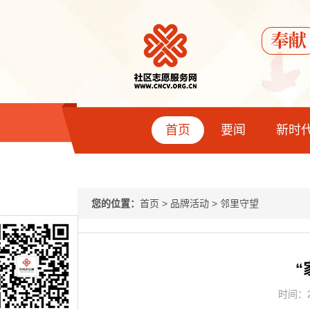
首页
要闻
新时
您的位置：
首页
>
品牌活动
>
邻里守望
“
时间：20