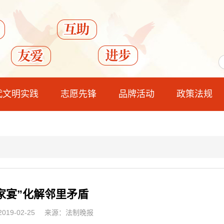
代文明实践
志愿先锋
品牌活动
政策法规
家宴”化解邻里矛盾
19-02-25
来源：法制晚报