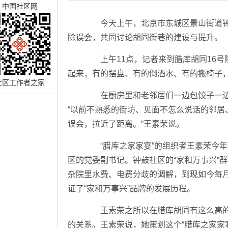
中国社区网
今天上午，北京市东城区景山街道钟鼓
除误会，共同讨论胡同街巷的建设与提升。
上午11点，记者来到腊库胡同16号院
起来，有的摆盘、有的倒酒水、有的搬椅子，
社区工作者之家
在厨房里和老邻居们一边包饺子一边说
“以前不熟悉的街坊、见面不怎么说话的邻居
误会，拉近了距离。”王素荣说。
“腊库之家家宴”的组织者王素荣今年
区的党委副书记。钟鼓社区的“家和万事兴”群
杂院里水费、电费分歧的调解，到现如今每月
证了“家和万事兴”品牌的发展历程。
王素荣之所以在腊库胡同有这么高的
的关系。王素荣说，她策划这个“腊库之家家